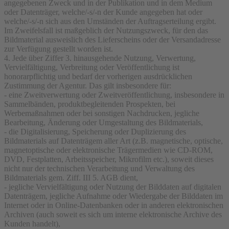
angegebenen Zweck und in der Publikation und in dem Medium
oder Datenträger, welche/-s/-n der Kunde angegeben hat oder
welche/-s/-n sich aus den Umständen der Auftragserteilung ergibt.
Im Zweifelsfall ist maßgeblich der Nutzungszweck, für den das
Bildmaterial ausweislich des Lieferscheins oder der Versandadresse
zur Verfügung gestellt worden ist.
4. Jede über Ziffer 3. hinausgehende Nutzung, Verwertung,
Vervielfältigung, Verbreitung oder Veröffentlichung ist
honorarpflichtig und bedarf der vorherigen ausdrücklichen
Zustimmung der Agentur. Das gilt insbesondere für:
- eine Zweitverwertung oder Zweitveröffentlichung, insbesondere in
Sammelbänden, produktbegleitenden Prospekten, bei
Werbemaßnahmen oder bei sonstigen Nachdrucken, jegliche
Bearbeitung, Änderung oder Umgestaltung des Bildmaterials,
- die Digitalisierung, Speicherung oder Duplizierung des
Bildmaterials auf Datenträgem aller Art (z.B. magnetische, optische,
magnetoptische oder elektronische Trägermedien wie CD-ROM,
DVD, Festplatten, Arbeitsspeicher, Mikrofilm etc.), soweit dieses
nicht nur der technischen Verarbeitung und Verwaltung des
Bildmaterials gem. Ziff. III 5. AGB dient,
- jegliche Vervielfältigung oder Nutzung der Bilddaten auf digitalen
Datenträgem, jegliche Aufnahme oder Wiedergabe der Bilddaten im
Internet oder in Online-Datenbanken oder in anderen elektronischen
Archiven (auch soweit es sich um interne elektronische Archive des
Kunden handelt),