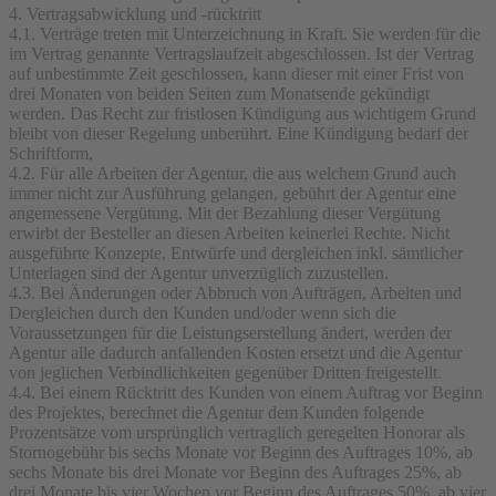
4. Vertragsabwicklung und -rücktritt
4.1. Verträge treten mit Unterzeichnung in Kraft. Sie werden für die
im Vertrag genannte Vertragslaufzeit abgeschlossen. Ist der Vertrag
auf unbestimmte Zeit geschlossen, kann dieser mit einer Frist von
drei Monaten von beiden Seiten zum Monatsende gekündigt
werden. Das Recht zur fristlosen Kündigung aus wichtigem Grund
bleibt von dieser Regelung unberührt. Eine Kündigung bedarf der
Schriftform,
4.2. Für alle Arbeiten der Agentur, die aus welchem Grund auch
immer nicht zur Ausführung gelangen, gebührt der Agentur eine
angemessene Vergütung. Mit der Bezahlung dieser Vergütung
erwirbt der Besteller an diesen Arbeiten keinerlei Rechte. Nicht
ausgeführte Konzepte, Entwürfe und dergleichen inkl. sämtlicher
Unterlagen sind der Agentur unverzüglich zuzustellen.
4.3. Bei Änderungen oder Abbruch von Aufträgen, Arbeiten und
Dergleichen durch den Kunden und/oder wenn sich die
Voraussetzungen für die Leistungserstellung ändert, werden der
Agentur alle dadurch anfallenden Kosten ersetzt und die Agentur
von jeglichen Verbindlichkeiten gegenüber Dritten freigestellt.
4.4. Bei einem Rücktritt des Kunden von einem Auftrag vor Beginn
des Projektes, berechnet die Agentur dem Kunden folgende
Prozentsätze vom ursprünglich vertraglich geregelten Honorar als
Stornogebühr bis sechs Monate vor Beginn des Auftrages 10%, ab
sechs Monate bis drei Monate vor Beginn des Auftrages 25%, ab
drei Monate bis vier Wochen vor Beginn des Auftrages 50%, ab vier