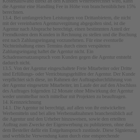
Kostenaufwand direkt an den Kunden weiterberechnet wird, kann
die Agentur eine Handling Fee in Höhe von branchenüblichen 15%
berechnen.
13.4. Bei umfangreichen Leistungen von Drittanbietem, die nicht
mit der vereinbarten Agenturvergütung abgegolten sind, ist die
Agentur nach Absprache berechtigt, einen bestimmten Anteil der
Fremdkosten dem Kunden in Rechnung zu stellen und die Buchung
erst nach Zahlungseingang vorzunehmen. Für eine eventuelle
Nichteinhaltung eines Termins durch einen verspäteten
Zahlungseingang haftet die Agentur nicht. Ein
Schadensersatzanspruch vom Kunden gegen die Agentur entsteht
dadurch nicht.
13.5. Von der Agentur eingeschaltete Freie Mitarbeiter oder Dritte
sind Erfüllungs- oder Verricbtungsgehilfen der Agentur. Der Kunde
verpflichtet sich diese, im Rahmen der Auftragsdurchführung von
der Agentur eingesetzte Mitarbeiter, im Laufe der auf den Abschluss
des Auftrages folgenden 12 Monate ohne Mitwirkung der Agentur
weder unmittelbar noch mittelbar mit Projekten zu beauftragen.
14. Kennzeichnung
14.1. Die Agentur ist berechtigt, auf allen von ihr entwickelten
Werbemitteln und bei allen Werbemaßnahmen branchenüblich auf
die Agentur und den Urheber hinzuweisen, sowie den erteilten
Auftrag zum Zwecke der Eigenwerbung zu publizieren, ohne dass
dem Besteller dafür ein Entgeltanspruch zustünde. Diese Signierung
und werbliche Verwendung kann durch eine entsprechende