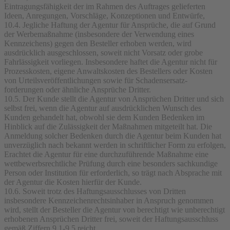
Eintragungsfähigkeit der im Rahmen des Auftrages gelieferten
Ideen, Anregungen, Vorschläge, Konzeptionen und Entwürfe,
10.4. Jegliche Haftung der Agentur für Ansprüche, die auf Grund
der Werbemaßnahme (insbesondere der Verwendung eines
Kennzeichens) gegen den Besteller erhoben werden, wird
ausdrücklich ausgeschlossen, soweit nicht Vorsatz oder grobe
Fahrlässigkeit vorliegen. Insbesondere haftet die Agentur nicht für
Prozesskosten, eigene Anwaltskosten des Bestellers oder Kosten
von Urteilsveröffentlichungen sowie für Schadensersatz-
forderungen oder ähnliche Ansprüche Dritter.
10.5. Der Kunde stellt die Agentur von Ansprüchen Dritter und sich
selbst frei, wenn die Agentur auf ausdrücklichen Wunsch des
Kunden gehandelt hat, obwohl sie dem Kunden Bedenken im
Hinblick auf die Zulässigkeit der Maßnahmen mitgeteilt hat. Die
Anmeldung solcher Bedenken durch die Agentur beim Kunden hat
unverzüglich nach bekannt werden in schriftlicher Form zu erfolgen,
Erachtet die Agentur für eine durchzuführende Maßnahme eine
wettbewerbsrechtliche Prüfung durch eine besonders sachkundige
Person oder Institution für erforderlich, so trägt nach Absprache mit
der Agentur die Kosten hierfür der Kunde.
10.6. Soweit trotz des Haftungsausschlusses von Dritten
insbesondere Kennzeichenrechtsinhaber in Anspruch genommen
wird, stellt der Besteller die Agentur von berechtigt wie unberechtigt
erhobenen Ansprüchen Dritter frei, soweit der Haftungsausschluss
gemäß Ziffern 9.1-9,5 reicht.