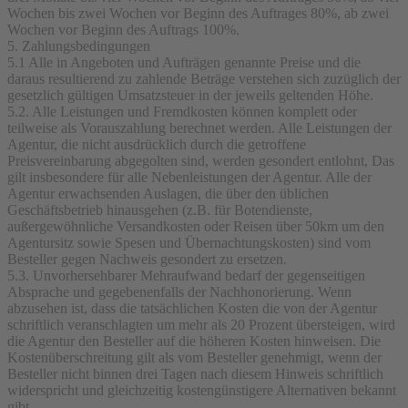
Wochen bis zwei Wochen vor Beginn des Auftrages 80%, ab zwei
Wochen vor Beginn des Auftrags 100%.
5. Zahlungsbedingungen
5.1 Alle in Angeboten und Aufträgen genannte Preise und die
daraus resultierend zu zahlende Beträge verstehen sich zuzüglich der
gesetzlich gültigen Umsatzsteuer in der jeweils geltenden Höhe.
5.2. Alle Leistungen und Fremdkosten können komplett oder
teilweise als Vorauszahlung berechnet werden. Alle Leistungen der
Agentur, die nicht ausdrücklich durch die getroffene
Preisvereinbarung abgegolten sind, werden gesondert entlohnt, Das
gilt insbesondere für alle Nebenleistungen der Agentur. Alle der
Agentur erwachsenden Auslagen, die über den üblichen
Geschäftsbetrieb hinausgehen (z.B. für Botendienste,
außergewöhnliche Versandkosten oder Reisen über 50km um den
Agentursitz sowie Spesen und Übernachtungskosten) sind vom
Besteller gegen Nachweis gesondert zu ersetzen.
5.3. Unvorhersehbarer Mehraufwand bedarf der gegenseitigen
Absprache und gegebenenfalls der Nachhonorierung. Wenn
abzusehen ist, dass die tatsächlichen Kosten die von der Agentur
schriftlich veranschlagten um mehr als 20 Prozent übersteigen, wird
die Agentur den Besteller auf die höheren Kosten hinweisen. Die
Kostenüberschreitung gilt als vom Besteller genehmigt, wenn der
Besteller nicht binnen drei Tagen nach diesem Hinweis schriftlich
widerspricht und gleichzeitig kostengünstigere Alternativen bekannt
gibt.