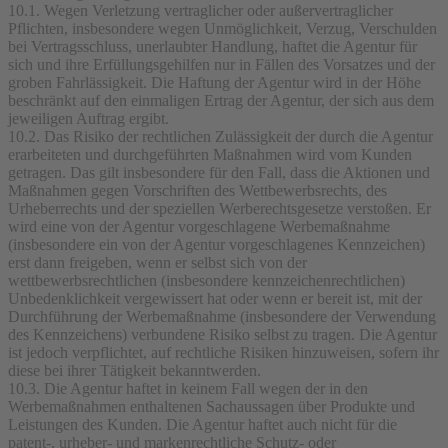
10.1. Wegen Verletzung vertraglicher oder außervertraglicher
Pflichten, insbesondere wegen Unmöglichkeit, Verzug, Verschulden
bei Vertragsschluss, unerlaubter Handlung, haftet die Agentur für
sich und ihre Erfüllungsgehilfen nur in Fällen des Vorsatzes und der
groben Fahrlässigkeit. Die Haftung der Agentur wird in der Höhe
beschränkt auf den einmaligen Ertrag der Agentur, der sich aus dem
jeweiligen Auftrag ergibt.
10.2. Das Risiko der rechtlichen Zulässigkeit der durch die Agentur
erarbeiteten und durchgeführten Maßnahmen wird vom Kunden
getragen. Das gilt insbesondere für den Fall, dass die Aktionen und
Maßnahmen gegen Vorschriften des Wettbewerbsrechts, des
Urheberrechts und der speziellen Werberechtsgesetze verstoßen. Er
wird eine von der Agentur vorgeschlagene Werbemaßnahme
(insbesondere ein von der Agentur vorgeschlagenes Kennzeichen)
erst dann freigeben, wenn er selbst sich von der
wettbewerbsrechtlichen (insbesondere kennzeichenrechtlichen)
Unbedenklichkeit vergewissert hat oder wenn er bereit ist, mit der
Durchführung der Werbemaßnahme (insbesondere der Verwendung
des Kennzeichens) verbundene Risiko selbst zu tragen. Die Agentur
ist jedoch verpflichtet, auf rechtliche Risiken hinzuweisen, sofern ihr
diese bei ihrer Tätigkeit bekanntwerden.
10.3. Die Agentur haftet in keinem Fall wegen der in den
Werbemaßnahmen enthaltenen Sachaussagen über Produkte und
Leistungen des Kunden. Die Agentur haftet auch nicht für die
patent-, urheber- und markenrechtliche Schutz- oder