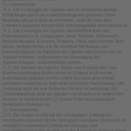
11. Urheberrechte
11.1. Alle Leistungen der Agentur sind als persönliche geistige
Schöpfungen durch das Urheberrechtsgesetz geschützt. Diese
Regelung gilt auch dann als vereinbart, wenn die nach dem
Urheberrechtsgesetz erforderliche Schöpfungshöhe nicht erreicht ist
11.2. Alle Leistungen der Agentur einschließlich jener aus
Präsentationen (z.B. Anregungen, Ideen, Skizzen, Vorentwürfe,
Reinzeichnungen, Konzepte, Negative, Dias), auch einzelne Teile
daraus, bleiben ebenso wie die einzelnen Werkstücke und
Entwurfsoriginale im Eigenturn der Agentur und können von der
Agentur jederzeit - insbesondere bei Beendigung des
Agenturvertrages - zurückverlangt werden.
11.3. Die Arbeiten der Agentur dürfen vom Kunden oder vom
Kunden beauftragter Dritter weder im Original noch bei der
Reproduktion geändert werden sofern dies nicht abweichend
vertraglich vereinbart ist. Jede nicht vereinbarte Nachahmung oder
Änderung, auch die von Teilen des Werkes, ist unzulässig. Bei
Zuwiderhandlung steht der Agentur vom Kunden ein zusätzliches
Honorar in mindestens der 2,5 fachen Höhe des ursprünglich
vereinbarten Honorars zu.
12. Nutzungsrechte
12.1. Der Kunde erwirbt mit der vollständigen Zahlung des
vereinbarten Honorars für die vertraglich vereinbarte Dauer und im
vertraglich vereinbarten Umfang die Nutzungs- und
Vervielfältigungsrechte an allen von der Agentur im Rahmen dieses