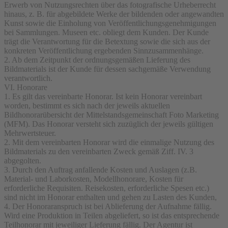
Erwerb von Nutzungsrechten über das fotografische Urheberrecht
hinaus, z. B. für abgebildete Werke der bildenden oder angewandten
Kunst sowie die Einholung von Veröffentlichungsgenehmigungen
bei Sammlungen. Museen etc. obliegt dem Kunden. Der Kunde
trägt die Verantwortung für die Betextung sowie die sich aus der
konkreten Veröffentlichung ergebenden Sinnzusammenhänge.
2. Ab dem Zeitpunkt der ordnungsgemäßen Lieferung des
Bildmaterials ist der Kunde für dessen sachgemäße Verwendung
verantwortlich.
VI. Honorare
1. Es gilt das vereinbarte Honorar. Ist kein Honorar vereinbart
worden, bestimmt es sich nach der jeweils aktuellen
Bildhonorarübersicht der Mittelstandsgemeinschaft Foto Marketing
(MFM). Das Honorar versteht sich zuzüglich der jeweils gültigen
Mehrwertsteuer.
2. Mit dem vereinbarten Honorar wird die einmalige Nutzung des
Bildmaterials zu den vereinbarten Zweck gemäß Ziff. IV. 3
abgegolten.
3. Durch den Auftrag anfallende Kosten und Auslagen (z.B.
Material- und Laborkosten, Modellhonorare, Kosten für
erforderliche Requisiten. Reisekosten, erforderliche Spesen etc.)
sind nicht im Honorar enthalten und gehen zu Lasten des Kunden,
4. Der Honoraranspruch ist bei Ablieferung der Aufnahme fällig.
Wird eine Produktion in Teilen abgeliefert, so ist das entsprechende
Teilhonorar mit jeweiliger Lieferung fällig. Der Agentur ist