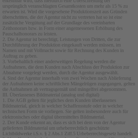
erkennbar wird, dass hierdurch eine Überschreitung der
ursprünglich veranschlagten Gesamtkosten um mehr als 15 % zu
erwarten ist. Wird die vorgesehene Produktionszeit aus Gründen
überschritten, die der Agentur nicht zu vertreten hat so ist eine
zusätzliche Vergütung auf der Grundlage des vereinbarten
Zeithonorars bzw. in Form einer angemessenen Erhöhung des
Pauschalhonorars zu leisten.
2. Die Agentur ist berechtigt, Leistungen von Dritten, die zur
Durchführung der Produktion eingekauft werden müssen, im
Namen und mit Vollmacht sowie für Rechnung des Kunden in
Auftrag zu geben.
3. Vorbehaltlich einer anderweitigen Regelung werden die
Aufnahmen, die dem Kunden nach Abschluss der Produktion zur
Abnahme vorgelegt werden, durch die Agentur ausgewählt.
4. Sind der Agentur innerhalb von zwei Wochen nach Ablieferung
der Aufnahmen keine schriftlichen Mängelrügen zugegangen, gelten
die Aufnahmen ab vertragsgemäß und mängelfrei abgenommen.
III. Überlassenes Bildmaterial (analog und digital)
1. Die AGB gelten für jegliches dem Kunden überlassenes
Bildmaterial, gleich in welcher Schaffensstufe oder in welcher
technischen Form sie vorliegen. Sie gelten insbesondere auch für
elektronisches oder digital übermitteltes Bildmaterial.
2. Der Kunde erkennt an, dass es sich bei dem von der Agentur
gelieferten Bildmaterial um urheberrechtlich geschützte
Lichtbildwerke i.S.v. § 2 Abs.1 Ziff.5 Urheberrechtsgesetz handelt.