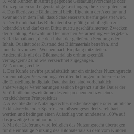
3. Vom Kunden in Auftrag gegebene Gestaltungsvorschläge oder
Konzeptionen sind eigenständige Leistungen, die zu vergüten sind.
4. Das überlassene Bildmaterial bleibt Eigentum der Agentur, und
zwar auch in dem Fall. dass Schadensersatz hierfür geleistet wird.
5. Der Kunde hat das Bildmaterial sorgfältig und pfleglich zu
behandeln und darf es an Dritte nur zu geschäftsinternen Zwecken
der Sichtung, Auswahl und technischen Verarbeitung weitergeben.
6. Reklamationen, die den Inhalt der gelieferten Sendung oder
Inhalt, Qualität oder Zustand des Bildmaterials betreffen, sind
innerhalb von zwei Wochen nach Empfang mitzuteilen.
Anderenfalls gilt das Bildmaterial als ordnungsgemäß,
vertragsgemäß und wie verzeichnet zugegangen.
IV. Nutzungsrechte
1. Der Kunde erwirbt grundsätzlich nur ein einfaches Nutzungsrecht
zur einmaligen Verwendung. Veröffentlichungen im Internet oder
die Einstellung in digitale Datenbanken sind vorbehaltlich
anderweitiger Vereinbarungen zeitlich begrenzt auf die Dauer der
Veröffentlichungszeiträume des entsprechenden bzw. eines
vergleichbaren Printprojektes.
2. Ausschließliche Nutzungsrechte, medienbezogene oder räumliche
Exklusivrechte oder Sperrfristen müssen gesondert vereinbart
werden und bedingen einen Aufschlag von mindestens 100% auf
das jeweilige Grundhonorar.
3. Mit der Lieferung wird lediglich das Nutzungsrecht übertragen
für die einmalige Nutzung des Bildmaterials zu dem vom Kunden