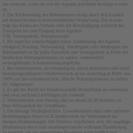
nur wirksam, wenn sie von der Agentur schriftlich bestätigt worden
ist.
3. Die Rücksendung des Bildmaterials erfolgt durch den Kunden
auf dessen Kosten in branchenüblicher Verpackung. Der Kunde
trägt das Risiko des Verlusts oder der Beschädigung während des
Transports bis zum Eingang beim Agentur.
VIII. Vertragsstrafe, Schadensersatz
1. Bei jeglicher unberechtigten (ohne Zustimmung des Agentur
erfolgten) Nutzung, Verwendung, Wiedergabe oder Weitergabe des
Bildmaterials ist für jeden Einzelfall eine Vertragsstrafe in Höhe des
fünffachen Nutzungshonorars zu zahlen, vorbehaltlich
weitergehender Schadensersatzansprüche.
2. Bei unterlassenem, unvollständigem, falsch platziertem oder nicht
zuordnungssfähigem Urhebervermerk ist ein Aufschlag in Höhe von
100% auf das vereinbarte bzw. übliche Nutzungshonorar zu zahlen.
IX. Allgemeines
1. Es gilt das Recht der Bundesrepublik Deutschland als vereinbart,
und zwar auch bei Lieferungen ins Ausland.
2. Nebenabreden zum Vertrag oder zu diesen AGB bedürfen zu
ihrer Wirksamkeit der Schriftform.
3. Die etwaige Nichtigkeit bzw. Unwirksamkeit einer oder mehrerer
Bestimmungen dieser AGB berührt nicht die Wirksamkeit der
übrigen Bestimmungen. Die Parteien verpflichten sich, die ungültige
Bestimmung durch eine sinnentsprechende wirksame Bestimmung
zu ersetzen, die der angestrebten Regelung wirtschaftlich und