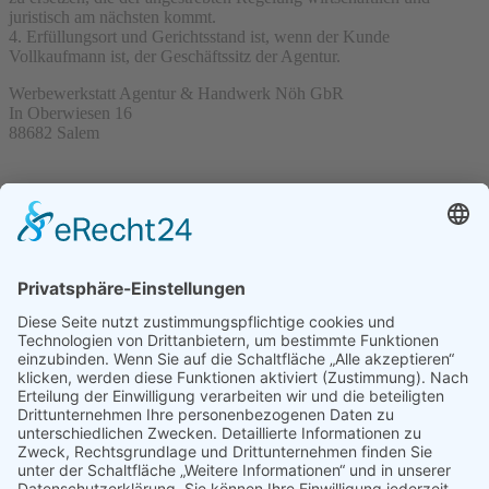
juristisch am nächsten kommt.
4. Erfüllungsort und Gerichtsstand ist, wenn der Kunde
Vollkaufmann ist, der Geschäftssitz der Agentur.
Werbewerkstatt Agentur & Handwerk Nöh GbR
In Oberwiesen 16
88682 Salem
VISIT US
Rheingutstraße 7
78462 Konstanz
HOURS
Montag + Dienstag + Donnerstag
10:00 - 12:00 / 14:00 - 17:00
Freitag
10:00 - 14:00
Mittwoch