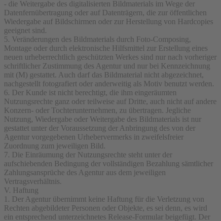
- die Weitergabe des digitalisierten Bildmaterials im Wege der
Datenfernübertragung oder auf Datenträgern, die zur öffentlichen
Wiedergabe auf Bildschirmen oder zur Herstellung von Hardcopies
geeignet sind.
5. Veränderungen des Bildmaterials durch Foto-Composing,
Montage oder durch elektronische Hilfsmittel zur Erstellung eines
neuen urheberrechtlich geschützten Werkes sind nur nach vorheriger
schriftlicher Zustimmung des Agentur und nur bei Kennzeichnung
mit (M) gestattet. Auch darf das Bildmaterial nicht abgezeichnet,
nachgestellt fotografiert oder anderweitig als Motiv benutzt werden.
6. Der Kunde ist nicht berechtigt, die ihm eingeräumten
Nutzungsrechte ganz oder teilweise auf Dritte, auch nicht auf andere
Konzern- oder Tochterunternehmen, zu übertragen. Jegliche
Nutzung, Wiedergabe oder Weitergabe des Bildmaterials ist nur
gestattet unter der Voraussetzung der Anbringung des von der
Agentur vorgegebenen Urhebervermerks in zweifelsfreier
Zuordnung zum jeweiligen Bild.
7. Die Einräumung der Nutzungsrechte steht unter der
aufschiebenden Bedingung der vollständigen Bezahlung sämtlicher
Zahlungsansprüche des Agentur aus dem jeweiligen
Vertragsverhältnis.
V. Haftung
1. Der Agentur übernimmt keine Haftung für die Verletzung von
Rechten abgebildeter Personen oder Objekte, es sei denn, es wird
ein entsprechend unterzeichnetes Release-Formular beigefügt. Der