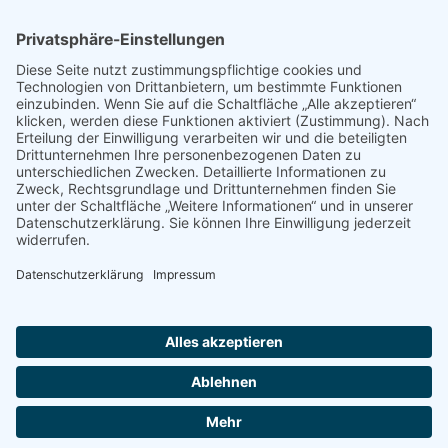
Rheingutstraße 7
78462 Konstanz
HOURS
Montag + Dienstag + Donnerstag
10:00 - 12:00 / 14:00 - 17:00
Freitag
10:00 - 14:00
Mittwoch
geschlossen
Weitere Termin nach Vereinbarung
CONTACT US
Diese E-Mail-Adresse ist vor Spambots geschützt! Zur Anzeige
muss JavaScript eingeschaltet sein.
+49 7531 66105
Impressum
Datenschutz