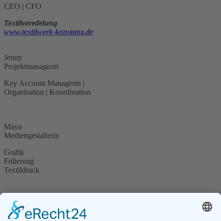
CEO | CFO
Textilveredelung
www.textilwerk-konstanz.de
Jenny
Projektmanagerin
Key Account Managerin |
Organisation | Koordination
Maya
Mediengestalterin
Grafik
Folierung
Textildruck
VISIT US